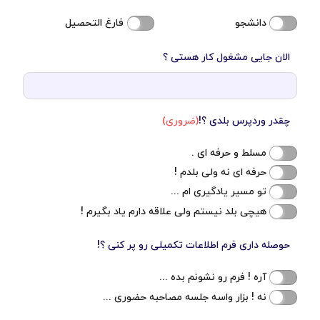
دانشجو
فارغ التحصیل
الان جایی مشغول کار هستی ؟
چقدر وردپرس بلدی ؟!
(ضروری)
مسلط و حرفه ای .
حرفه ای نه ولی بلدم !
تو مسیر یادگیری ام ...
هیچی بلد نیستم ولی علاقه دارم یاد بگیرم !
حوصله داری فرم اطلاعات تکمیلی رو پر کنی ؟!
آره ! فرم رو نشونم بده ...
نه ! بزار واسه جلسه مصاحبه حضوری ...