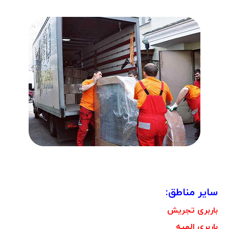
سایر مناطق:
باربری تجریش
باربری الهیه