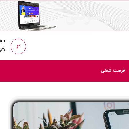
com
85
فرصت شغلی