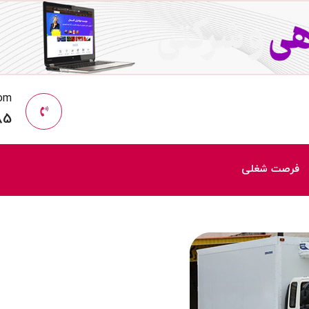
com
85
فرصت شغلی