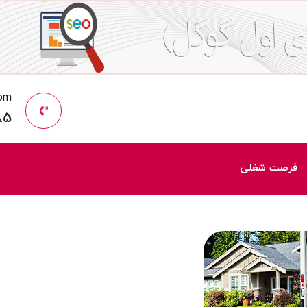
com
85
فرصت شغلی