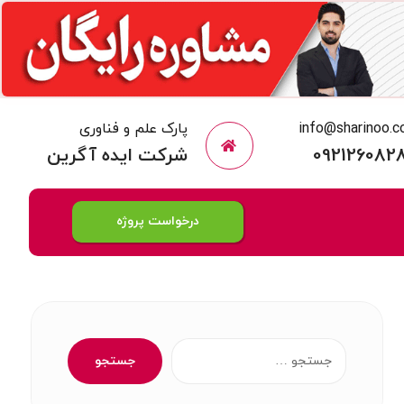
info@sharinoo.
پارک علم و فناوری
092126082
شرکت ایده آگرین
درخواست پروژه
جستجو