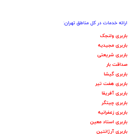
ارائه خدمات در کل مناطق تهران:
باربری ولنجک
باربری مجیدیه
باربری شریعتی
صداقت بار
باربری گیشا
باربری هفت تیر
باربری آفریقا
باربری چیتگر
باربری زعفرانیه
باربری استاد معین
باربری آرژانتین