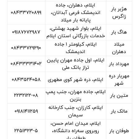
ایلام، دهلران، جاده
هژبر بار
اندیمشک فرعی آبدانان،
۰۸۴۳۳۷۲۰۸۹۹
زاگرس
پایانه بار میلاد
ایلام، بلوار شهید بهشتی،
هاگ بار
۰۹۱۸۷۶۷۲۹۸۷
خدمات بازرگانی استان ایلام
میلاد
ایلام، کیلومتر ۱ جاده
۰۸۴۳۳۷۲۹۲۹۰
دهلران
اندیمشک
ایلام، اول جاده مهران پایین
مهرداد بار
۰۸۴۳۳۳۳۱۴۰۲
تراز بانک ملی
مهربار دره
ایلام، دره شهر کوی مطهری
۰۸۴۳۵۲۴۰۵۸
شهر
ایلام، جاده مهران، جنب پمپ
متین بار
۲۲۳۲۱۲۲-۰۸
‌بنزین
ایلام، کارزان، جنب کارخانه
مالک بار
۰۹۱۸۱۴۱۱۲۵۹
سیمان
ایلام، میدان امام حسن،
طوفان بار
روبروی سه‌راه دانشگاه،
۲۲۵۱۳۲۳-۵
طوفان بار