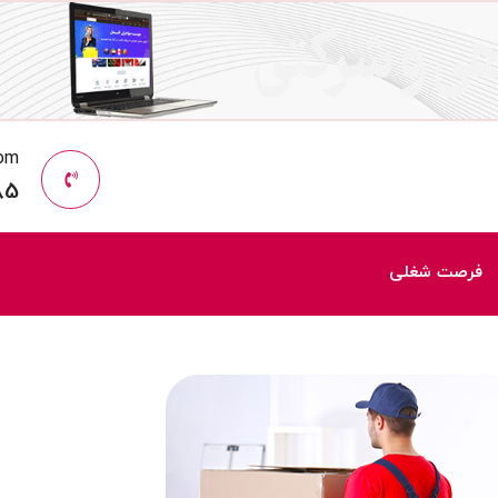
com
85
فرصت شغلی