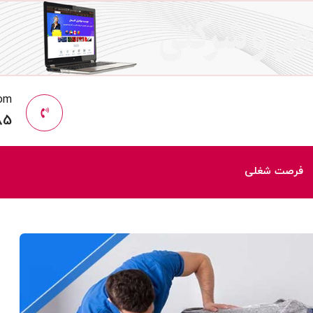
com
85
فرصت شغلی