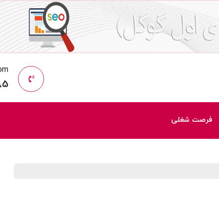
com
85
فرصت شغلی