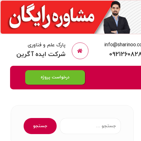
info@sharinoo.
پارک علم و فناوری
092126082
شرکت ایده آگرین
درخواست پروژه
جستجو