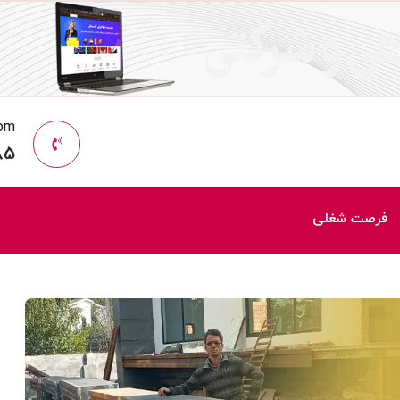
com
85
فرصت شغلی