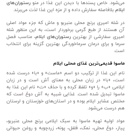
می‌شود. خاص پسند‌ها با دیدن این غذا در منو
رستوران‌های
ایلام
بلافاصله سفارش داده و از مزه این غذا لذت می‌برند.
در شله امیری برنج محلی عنبربو و ماش که جزء مواد اصلی
آن هستند از طبع گرمی برخوردار است، به این منظور شله
امیری سفارشی از بهترین
رستوران‌های ایلام،
مناسب فصل
سرما و برای درمان سرماخوردگی بهترین گزینه برای انتخاب
است.
ماسوا قدیمی‌ترین غذای محلی ایلام
نام این غذا از ترکیب دو اسم «ماست» و «با» درست شده
است، «با» در زبان محلی به معنای آش است و در زبان
ایلامی «ب» را «و» تلفظ کرده و با حذف «ت» نام این غذا به
ماسوا تبدیل شده است. غذایی شبیه به آش دوغ است که
مختص عشایر ایلام بوده و در استان‌های خوزستان و لرستان
هم درست می‌شود.
مواد اولیه تهیه ماسوا به سبک ایلامی برنج محلی عنبربو،
پیاز، دوغ محلی، نمک، فلفل، پونه، زردچوبه و روغن حیوانی