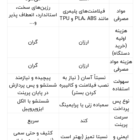
رزین‌های سخت،
مواد
فیلامنت‌های پلیمری
استاندارد، انعطاف پذیر
مصرفی
مانند PLA، ABS و TPU
و…
هزینه
اولیه
ارزان
گران
(خرید
دستگاه)
هزینه مواد
ارزان
گران
مصرفی
نسبتاً آسان ( نیاز به
پیچیده و نیازمند
سهولت
نصب فیلامنت و کالیبره
شستشو و پس پردازش
استفاده
کردن بستر)
در پایان پرینت
نوع پس
شستشو با الکل
سمباده زنی یا پرایمینگ
پرداخت
ایزوپروپیل
سرعت
کند
سریع
پرینت
کثیف و حتی سمی
ایمنی و
نسبتا تمیز (بهتر است