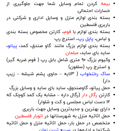
بیمه
کردن تمام وسایل شما جهت جلوگیری از
خسارات احتمالی
بسته بندی لوازم منزل و وسایل اداری و شرکتی در
باربری فلسطین
بسته بندی لوازم با
فوم
، کارتن مخصوص بسته بندی
و لباس،
پاپل رپ
، استرچ رپ
بسته بندی لوازم بزرگ مانند: گاو صندق، کمد،
پیانو
،
ساید بای ساید،
مبلمان
وکیوم بزرگ ۹۰ متری شامل بابل رپ ( فوم ضربه گیر)
و استرج رپ (سلفون)
ساک رختخواب
( ۳لایه – حاوی پشم شیشه – زیپ
دار)
حمل پیانو، گاوصندوق، ساید بای ساید و وسایل بزرگ
کارتن
رگال دار
(رگال داره – مشابه یک کمد کوچک که
۱۲ دست لباس مجلسی و کت و شلوار)
دارای بهترین و جدیدترین وسایل جهت باربری
حمل اثاثیه منزل به شهرستانها در
اتوبار فلسطین
متخصص در حمل بار، حمل اثاثیه منزل و حمل اثاثیه
شرکتها و اداره‌ها در
سریع ترین زمان