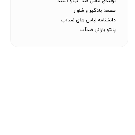
تولیدی لباس ضد آب و اسید
صفحه بادگیر و شلوار
دانشنامه لباس های ضدآب
پالتو بارانی ضدآب