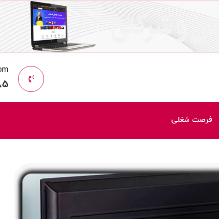
com
85
فرصت شغلی