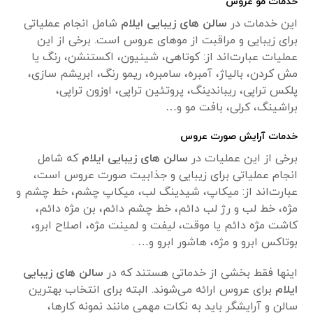
خدمات مو عروس
این خدمات در
سالن های زیبایی ایلام
شامل انجام عملیاتی
برای زیبایی و مراقبت از موهای عروس است. برخی از این
عملیات عبارت‌اند از: کوتاهی، شینیون، اکستنشن، رنگ یا
مش کردن، بالیاژ، آمبره، سامبره، ریمو رنگ، ابریشم سازی،
پلکس تراپی، ریباندینگ، پروتئین تراپی، اوزون تراپی،
براشینگ، کرلی، بافت مو و…
خدمات آرایش صورت عروس
برخی از این عملیات در
سالن های زیبایی ایلام
که شامل
انجام عملیاتی برای زیبایی و جذابیت صورت عروس است،
عبارت‌اند از: میکاپ، شیدینگ لب، میکاپ چشم، خط چشم و
مژه، خط لب و رژ لب دائم، خط چشم دائم، بن مژه دائم،
کاشت مژه دائم یا موقت، لیفت و لمینت مژه، اصلاح ابرو،
بوتاکس ابرو و مژه، هاشور ابرو و… .
اینها فقط بخشی از خدماتی هستند که در
سالن های زیبایی
ایلام
برای عروس ارائه می‌شوند. البته برای انتخاب بهترین
سالن و آرایشگر باید به نکات مهمی مانند نمونه کارها،