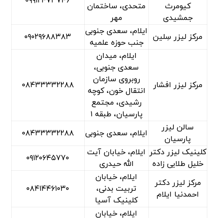
۰۹۹۱۲۴۷۳۷۴۶
کیومرث
متحدی، ساختمان
جمشیدی
مهر
ایلام، سعدی جنوبی
مرکز لیزر سِلین
۰۹۰۲۹۶۸۸۳۸۳
جنب حوزه علمیه
ایلام، میدان
سعدی جنوبی،
روبروی سازمان
مرکز لیزر افشار
۰۸۴۳۳۳۳۲۲۸۸
انتقال خون، کوچه
رشیدی، مجتمع
پارسیان، طبقه ۱
سالن لیزر
ایلام، سعدی جنوبی
۰۸۴۳۳۳۳۲۲۸۸
پارسیان
کلینیک لیزر دکتر
ایلام، خیابان آیت
۰۹۱۲۰۶۴۵۷۷۰
خلیل طلایی زاده
الله حیدری
ایلام، خیابان
مرکز لیزر دکتر
تربیت بدنی،
۰۸۴۱۴۴۶۱۰۳۰
احمدنیا ایلام
کلینیک آسیا
ایلام، خیابان