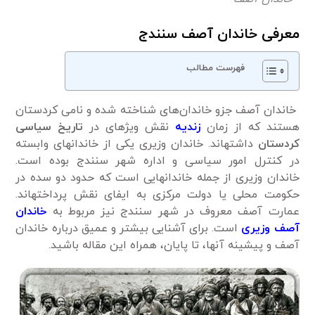
معرفی خاندان آصف سنندج
فهرست مطالب
خاندان‌ آصف جزو خاندان‌های شناخته­ شده و نامی کردستان
هستند که از زمان
زندیه
نقش ویژه­ای در
تاریخ سیاسی
کردستان
داشته­اند. خاندان وزیری یکی از خاندان­های وابسته
در کنترل امور سیاسی و اداره شهر سنندج بوده است.
خاندان وزیری از جمله خاندان­هایی است که حدود دو سده در
حکومت محلی یا دولت مرکزی به ایفای نقش پرداخته­اند.
عمارت آصف معروف در شهر سنندج نیز مربوط به
خاندان
آصف وزیری
است. برای آشنایی بیش­تر و عمیق درباره خاندان
آصف و پیشینه آن­ها، تا پایان، همراه این مقاله باشید.