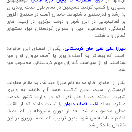
اردلان­ها از
دوره افشاریه تا پایان دوره قاجار
، موفقیت­های
بسیاری را کسب کردند. همچنین در تمام طول مدت روندی رو
به رشد و قدرتمندی داشته­اند. خاندان آصف در سنندج افزون
­بر فعالیت­هایی در این شهر و دولت مرکزی، در زمینه­ های
فرهنگی، اجتماعی، ادبی و عمرانی کردستان نیز، نقش­های
فعالی را داشتند.
میرزا علی نقی خان کردستانی
، یکی از اعضای این خانواده
است که بیش­تر به آصف وزیری یا آصف دیوان او را می­
شناسند. او از سیاست ­گذاران مهم
کردستانی
محسوب می­
شد.
یکی از اعضای خانواده به نام میرزا عبدالله، به مقام معاونت
کردستان رسید، بدین ترتیب همه آن طایفه به وزیری
شهرت یافتند. میرزا علی نقی که در وزارت کشور خدمت
می‎کرد، به او
لقب آصف دیوان
را نسبت دادند که از القاب
محلی محسوب می­شد. بعد از دوران مشروطه با نام آصف
اعظم شناخته می شود. بدین ترتیب نام آصف وزیری بر این
خاندان ماندگار شد.