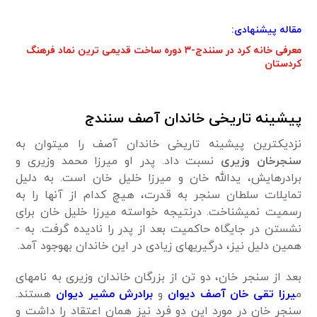
مقاله پیشنهادی:
معرفی خانه کرد در سنندج-۳ دوره ساخت قدیمی ترین نماد فرهنگ
کردستان
پیشینه تاریخی خاندان آصف سنندج
نزدیک­ترین پیشینه تاریخی خاندان آصف را می­توان به
سنجرخان وزیری
نسبت داد. پدر او میرزا محمد وزیری و
برادرهایش، یدالله خان و میرزا خلیل خان است. به ­دلیل
تمایلات سلطان سنجر به قدرت، هیچ ­کدام از آن­ها را به
رسمیت نمی­شناخت. درنتیجه خواسته میرزا خلیل خان برای
نشستن در جایگاه حاکمیت بعد از پدر را نادیده گرفت. به ­
همین دلیل نیز، درگیری­های زیادی در این خاندان به­وجود آمد.
بعد از سنجر خان، دو تن از بزرگان خاندان وزیری به نام­های
م
یرزا تقی خان آصف دیوان
و
برادرش مشیر دیوان
هستند.
سنجر خان در مورد این دو فرد نیز همان اعتقاد را داشت و