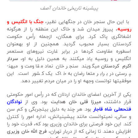
پیشینه تاریخی خاندان آصف
با این حال سنجر خان در جنگ­هایی نظیر،
جنگ با انگلیس و
روسیه
، پیروز میدان شد و خاک این منطقه را از هرگونه
اشغالگری پاک کرد. برای همگان، ازجمله رأس حکومت
کردستان بسیار محبوب گردید. همچنین از او به­عنوان
اسطوره مقاومت کردها در برابر غارت نیروهای مستعمر
انگلیس و روسیه یاد می­کنند. به همین دلیل به او،
سردار
اکرم کردستان
می­گویند. سنجر خان نماد مقاومت و میهن­
پرستی در برابر متعارضان به خاک یک کشور است. این
موفقیت­ها توانست وجهه او را در میان مردم تغییر دهد.
یکی از آخرین اعضای خاندان اردلان که در رأس امور حکومتی
قرار داشتند،
میرزا قلی خان هدایت
بود. وی از
نوادگان
فتحعلی شاه قاجار
بود. هر چند به­ دلیل بی­تجربگی و کم سن
­و سالی، نمی­توانست مانند پیشینیانش، اداره امور را کنترل
کند. این خود فرصتی برای خاندان وزیری بود که، قدرت خود را
افزایش دهند. تا زمانی­ که از دربار تهران،
فرج ‌الله خان وزیری