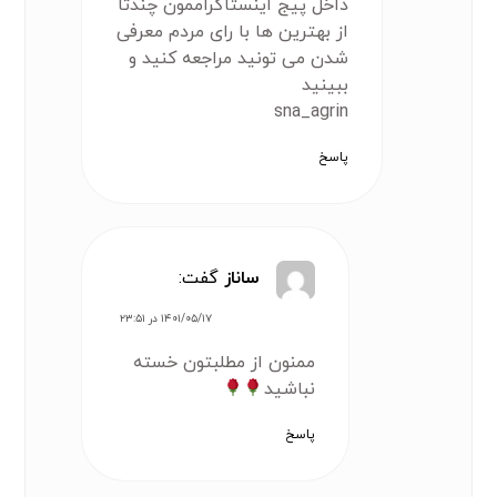
داخل پیج اینستاگراممون چندتا
از بهترین ها با رای مردم معرفی
شدن می تونید مراجعه کنید و
ببینید
sna_agrin
پاسخ
ساناز
گفت:
۱۴۰۱/۰۵/۱۷ در ۲۳:۵۱
ممنون از مطلبتون خسته
نباشید
پاسخ