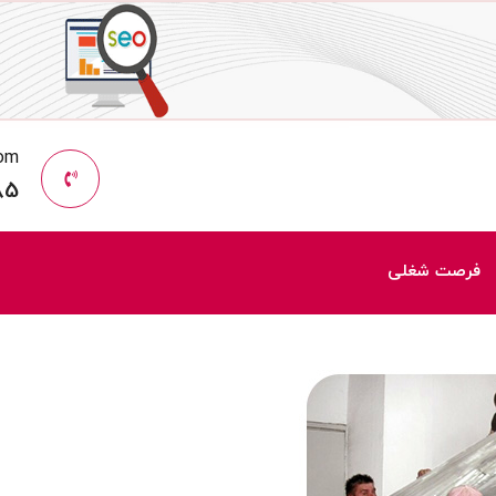
com
85
فرصت شغلی