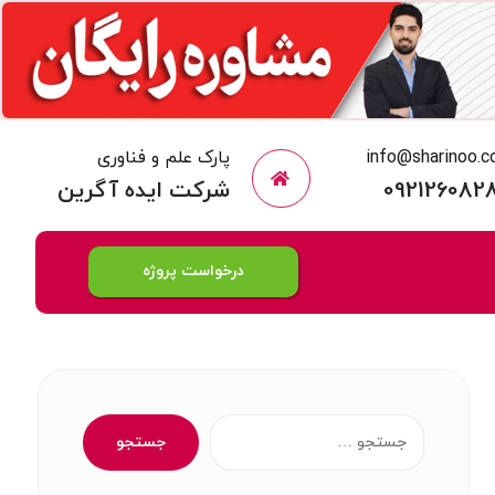
info@sharinoo.
پارک علم و فناوری
092126082
شرکت ایده آگرین
درخواست پروژه
جستجو