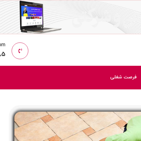
com
85
فرصت شغلی