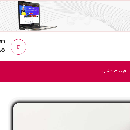
com
85
فرصت شغلی