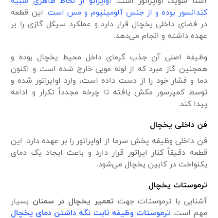
آشنا شوید، اواپراتور است.
اواپراتو از لحاظ ظاهری شبیه
کندانسور بوده و از جنس آلومینیوم و مس است.
این قطعه
در فضای داخلی یخچال قرار دارد و عملکرد سیکل گازی را بر
عهده داشته و انجام می‌دهد.
وظیفه اصلی آن جذب گرمای داخل محیط یخچال بوده و
همچنین گاز مبرد که از لوله مویی خارج شده است و اکنون
دما و فشار خود را از دست داده است، وارد اواپراتور شده و
توسط کمپرسور مکش یافته تا چرخه مجدداً تکرار و ادامه
پیدا کند.
فن داخلی یخچال
فن داخلی وظیفه پخش سرما از اواپراتور را بر عهده دارد. این
قطعه دقیقاً کنار اپراتور قرار دارد و باعث ایجاد یک دمای
یکنواخت در کابین یخچال می‌شود.
ترموستات یخچال
آشنایی با ترموستات جهت
تعمیر یخچال در سمنان
بسیار
مهم است.
ترموستات وظیفه ثابت نگه داشتن دمای یخچال