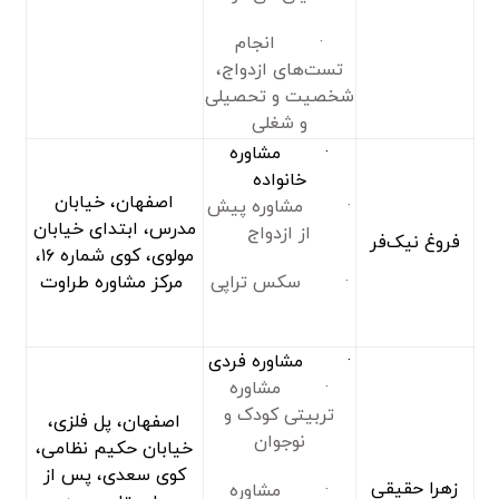
· انجام
تست‌های ازدواج،
شخصیت و تحصیلی
و شغلی
· مشاوره
خانواده
اصفهان، خیابان
· مشاوره پیش
مدرس، ابتدای خیابان
از ازدواج
فروغ نیک‌فر
مولوی، کوی شماره ۱۶،
· سکس تراپی
مرکز مشاوره طراوت
· مشاوره فردی
· مشاوره
تربیتی کودک و
اصفهان، پل فلزی،
نوجوان
خیابان حکیم نظامی،
کوی سعدی، پس از
زهرا حقیقی
· مشاوره