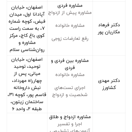
مشاوره فردی
اصفهان، خیابان
مشاوره پیش از ازدواج
آپادانا اول، میدان
فیض، کوچه شماره
دکتر فرهاد
مشاوره خانواده
۷، به سمت راست
مکاریان پور
کوی باغ کاج، مرکز
رفع تعارضات زوجی
مشاوره و
روان‌شناسی سلام
اصفهان، خیابان
مشاوره بین فردی و
توحید، توحید
فردی
میانی، پس از
مشاوره خانواده
دکتر مهدی
چهارراه مهرداد،
کشاورز
اجرای تست‌های
نبش داروخانه
شخصیت و ازدواج
قاسم پور، کوچه ۳۱،
ساختمان زیتون،
طبقه ۲، واحد ۶
مشاوره ازدواج و طلاق
اجرا و تفسیر
آزمون‌های تشخیصی