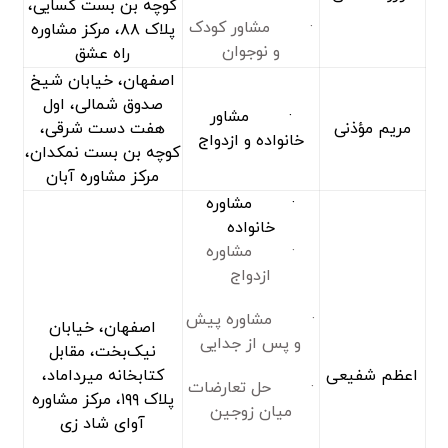
کوچه بن بست کسایی،
· مشاور کودک
پلاک ۸۸، مرکز مشاوره
و نوجوان
راه عشق
اصفهان، خیابان شیخ
صدوق شمالی، اول
· مشاور
مریم مؤذنی
هفت دست شرقی،
خانواده و ازدواج
کوچه بن بست نمکدان،
مرکز مشاوره آبان
· مشاوره
خانواده
· مشاوره
ازدواج
· مشاوره پیش
اصفهان، خیابان
و پس ‌از جدایی
نیک‌بخت، مقابل
اعظم شفیعی
کتابخانه میرداماد،
· حل تعارضات
پلاک ۱۹۹، مرکز مشاوره
میان زوجین
آوای شاد زی