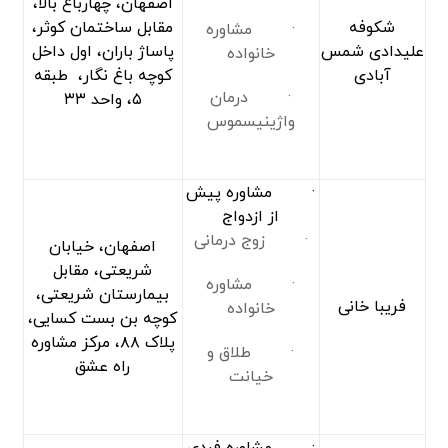
اصفهان، چهارباغ بالا،
شکوفه
مقابل ساختمان کوثر،
· مشاوره
علیدادی شمس
پاساژ باران، اول داخل
خانواده
آبادی
کوچه باغ نگار، طبقه
· درمان
۵، واحد ۳۳
واژینیسموس
· مشاوره پیش
از ازدواج
· زوج درمانی
اصفهان، خیابان
شریعتی، مقابل
· مشاوره
بیمارستان شریعتی،
فریبا خانی
خانواده
کوچه بن بست کسایی،
پلاک ۸۸، مرکز مشاوره
· طلاق و
راه عشق
خیانت