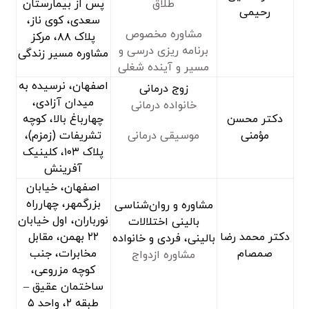
طلاق
پس از بیمارستان
رحیمی
سعدی، کوی ناز،
مشاوره مخصوص
پلاک ۸۸، مرکز
برنامه ریزی درسی و
مشاوره مسیر زندگی
مسیر و آینده شغلی
اصفهان، نرسیده به
زوج درمانی
میدان آزادی،
خانواده درمانی
دکتر محسن
چهارباغ بالا، کوچه
مؤمنی
موسیقی درمانی
تشریفات (زمزم)،
پلاک ۱۰۳، کلینیک
آفرینش
اصفهان، خیابان
بزرگمهر، چهارراه
مشاوره و روان‌شناسی
نورباران، اول خیابان
بالینی اختلالات
دکتر محمد رضا
۲۲ بهمن، مقابل
بالینی، فردی و خانواده
صمصام
مخابرات، جنب
مشاوره ازدواج
کوچه مزروعی،
ساختمان عقیق –
طبقه ۲، واحد ۵